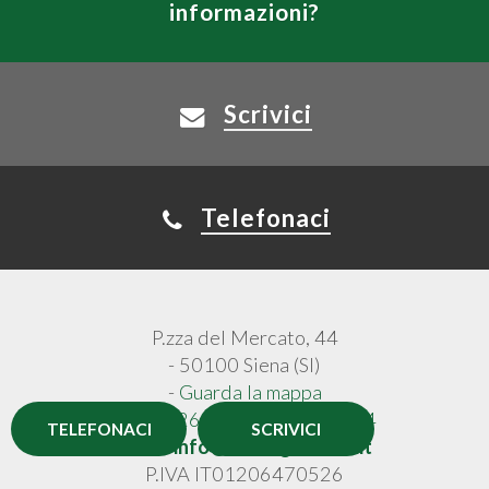
informazioni?
Scrivici
Telefonaci
P.zza del Mercato, 44
- 50100 Siena (SI)
-
Guarda la mappa
0577 926964
-
335 7048194
TELEFONACI
SCRIVICI
Email:
info@tecnogreensrl.it
P.IVA IT01206470526