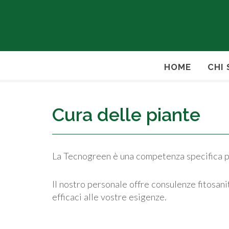
HOME
CHI
Cura delle piante
La Tecnogreen è una competenza specifica pe
Il nostro personale offre consulenze fitosan
efficaci alle vostre esigenze.