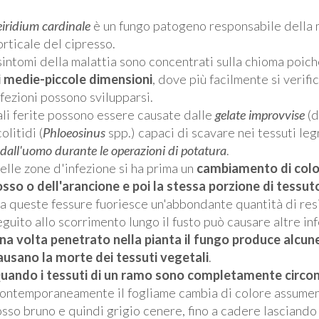
eiridium cardinale
è un fungo patogeno responsabile della m
orticale del cipresso.
 sintomi della malattia sono concentrati sulla chioma poic
i medie-piccole dimensioni
, dove più facilmente si verific
nfezioni possono svilupparsi.
ali ferite possono essere causate dalle
gelate improvvise
(d
olitidi (
Phloeosinus
spp.) capaci di scavare nei tessuti leg
dall'uomo durante le operazioni di potatura
.
elle zone d'infezione si ha prima un
cambiamento di color
osso o dell'arancione e poi la stessa porzione di tessu
a queste fessure fuoriesce un'abbondante quantità di resi
eguito allo scorrimento lungo il fusto può causare altre inf
na volta penetrato nella pianta il fungo produce alcun
ausano la morte dei tessuti vegetali
.
uando i tessuti di un ramo sono completamente circo
ontemporaneamente il fogliame cambia di colore assumendo
osso bruno e quindi grigio cenere, fino a cadere lasciando 