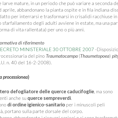
e larve mature, in un periodo che può variare a seconda de
d aprile, abbandonano la pianta ospite e in fila indiana di
datto per interrarsi e trasformarsi in crisalidi racchiuse i
o sfarfallamento degli adulti avviene in estate, ma una par
forma di vita rallentata) per uno o più anni.
ormativa di riferimento
ECRETO MINISTERIALE 30 OTTOBRE 2007
-Disposizio
rocessionaria del pino
Traumatocampa
(
Thaumetopoea
)
pi
.U. n. 40 del 16-2-2008).
 processionea
)
tero defogliatore delle querce caducifoglie
, ma sono
enti anche su
querce sempreverdi
.
sono
di ordine igienico-sanitario
per i minuscoli peli
età, portano sulla parte dorsale del corpo.
hanno abbandonato i ricoveri sericei o si sono trasformat