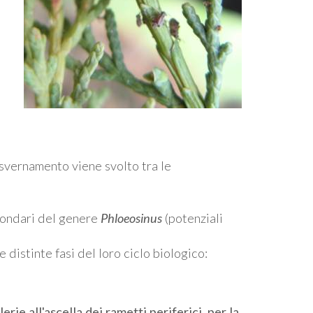
o svernamento viene svolto tra le
econdari del genere
Phloeosinus
(potenziali
e distinte fasi del loro ciclo biologico:
rie all'ascella dei rametti periferici, per la