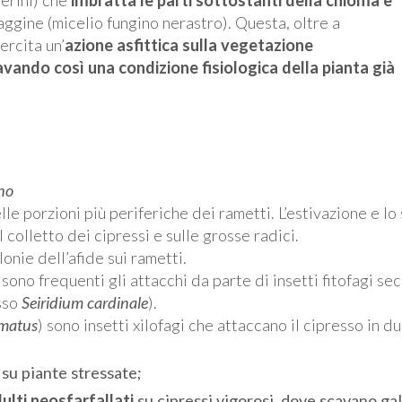
ggine (micelio fungino nerastro). Questa, oltre a
ercita un’
azione asfittica sulla vegetazione
vando così una condizione fisiologica della pianta già
nno
lle porzioni più periferiche dei rametti. L’estivazione e l
 colletto dei cipressi e sulle grosse radici.
lonie dell’afide sui rametti.
 sono frequenti gli attacchi da parte di insetti fitofagi s
esso
Seiridium cardinale
).
rmatus
) sono insetti xilofagi che attaccano il cipresso in du
 su piante stressate;
ulti neosfarfallati
su cipressi vigorosi, dove scavano galle