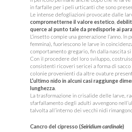
in farfalle per i peli urticanti che sono prese
Le intense defogliazioni provocate dalle larv
comprometterne il valore estetico
,
debili
querce al punto tale da predisporle ai par
L’insetto compie una generazione l’anno. In 
femmina), fuoriescono le larve in coincidenza
comportamento gregario, fin dalla nascita si
Con il procedere del loro sviluppo, costruisco
consistenti ricoveri sericei a forma di sacco 
colonie provenienti da altre ovature presenti
L’ultimo nido in alcuni casi raggiunge dim
lunghezza
.
La trasformazione in crisalide delle larve, r
sfarfallamento degli adulti avvengono nell’u
talvolta all’interno dei vecchi nidi rimangono
Cancro del cipresso (
Seiridium cardinale
)