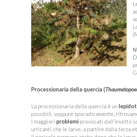
L
a
a
L
(
N
D
p
G
Processionaria della quercia (
Thaumetopoea
La processionaria della quercia è un
lepidot
possibili, seppure sporadicamente, ritrovam
I maggiori
problemi
provocati dall’insetto 
urticanti che le larve, a partire dalla terza 
Il pericolo permane anche dopo che le larve 