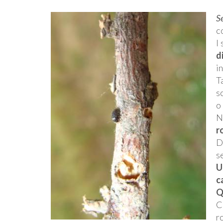
S
c
I
d
i
T
sc
o
N
r
D
s
U
c
Q
C
r