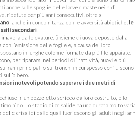
nti anche sulle spoglie delle larve rimaste nei nidi.
e, ripetute per più anni consecutivi, oltre a
tano
, anche in concomitanza con le avversità abiotiche,
le
assiti secondari
.
primavera dalle ovature, (insieme di uova deposte dalla
 con l’emissione delle foglie e, a causa del loro
 spostano in lunghe colonne formate da più file appaiate.
no, per ripararsi nei periodi di inattività, nuovi e più
sui rami principali o sui tronchi in cui spesso confluiscono
 sull’albero.
ensioni notevoli potendo superare i due metri di
acchiuse in un bozzoletto sericeo da loro costruito, e lo
ltimo nido. Lo stadio di crisalide ha una durata molto var
 delle crisalidi dalle quali fuoriescono gli adulti negli ann