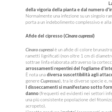
L
della vigoria della pianta e dal numero d'i
Normalmente una infezione su un singolo ram
porta a un indebolimento complessivo e alla
Afide del cipresso (
Cinara cupressi
)
Cinara cupressi
è un afide di colore brunastro
rametti lignificati (non oltre 1 cm di diamet
sottrae linfa elaborata attraverso la cortecc
arrossamenti repentini del fogliame d'inte
È nota una
diversa suscettibilità agli attac
genere
Cupressus
), tra le diverse specie e, 
I disseccamenti si manifestano sotto forma
danno
(frequenti ed evidenti nei settori inf
una più consistente popolazione del fitomizo
acropeto).
L’insetto produce “
melata
” (escrementi zucc