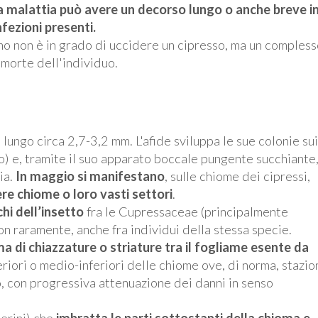
a malattia può avere un decorso lungo o anche breve in 
nfezioni presenti.
o non è in grado di uccidere un cipresso, ma un complesso
 morte dell'individuo.
 lungo circa 2,7-3,2 mm. L'afide sviluppa le sue colonie sui
ro) e, tramite il suo apparato boccale pungente succhiante
ia.
In maggio si manifestano
, sulle chiome dei cipressi,
re chiome o loro vasti settori
.
chi dell’insetto
fra le Cupressaceae (principalmente
non raramente, anche fra individui della stessa specie.
 di chiazzature o striature tra il fogliame esente da
eriori o medio-inferiori delle chiome ove, di norma, stazio
, con progressiva attenuazione dei danni in senso
herini) che
imbratta le parti sottostanti della chioma e