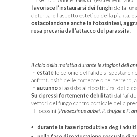
favorisce l’instaurarsi dei funghi
della fuma
deturpare l’aspetto estetico della pianta, es
ostacolandone anche la fotosintesi, aggra
resa precaria dall’attacco del parassita
.
Il ciclo della malattia durante le stagioni dell'a
In
estate
le colonie dell'afide si spostano ne
anfrattuosità delle cortecce o nel terreno, al
In
autunno
si assiste al ricostituirsi delle co
Su cipressi fortemente debilitati
dall'afide
vettori del fungo cancro corticale del cipr
I Floeosini (
Phloeosinus aubei, P. thujae e P. a
durante la fase riproduttiva
degli adulti
nella fase di maturazione sessuale di ad