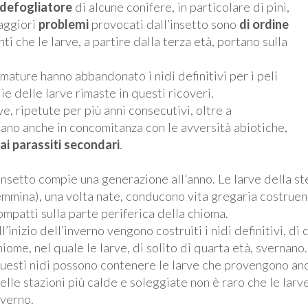
 defogliatore
di alcune conifere, in particolare di pini,
maggiori
problemi
provocati dall’insetto sono
di ordine
nti che le larve, a partire dalla terza età, portano sulla
mature hanno abbandonato i nidi definitivi per i peli
ie delle larve rimaste in questi ricoveri.
e, ripetute per più anni consecutivi, oltre a
itano anche in concomitanza con le avversità abiotiche,
ai parassiti secondari
.
’insetto compie una generazione all'anno. Le larve della s
emmina), una volta nate, conducono vita gregaria costruen
ompatti sulla parte periferica della chioma.
ll’inizio dell’inverno vengono costruiti i nidi definitivi, di
hiome, nel quale le larve, di solito di quarta età, svernano.
uesti nidi possono contenere le larve che provengono anch
elle stazioni più calde e soleggiate non è raro che le larv
nverno.