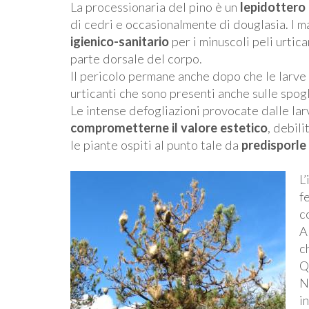
La processionaria del pino è un
lepidottero
di cedri e occasionalmente di douglasia. I 
igienico-sanitario
per i minuscoli peli urtica
parte dorsale del corpo.
Il pericolo permane anche dopo che le larve 
urticanti che sono presenti anche sulle spogl
Le intense defogliazioni provocate dalle larv
comprometterne il valore estetico
, debil
le piante ospiti al punto tale da
predisporle 
L
f
c
A
c
Q
N
i