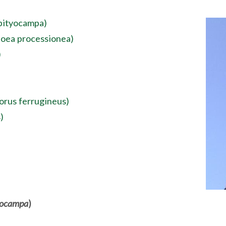
pityocampa)
poea processionea)
)
orus ferrugineus)
)
yocampa
)