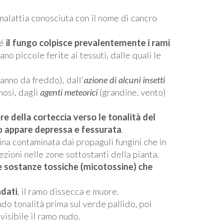
alattia conosciuta con il nome di cancro
hé
il fungo colpisce prevalentemente i rami
ano piccole ferite ai tessuti, dalle quali le
anno da freddo), dall'
azione di alcuni insetti
nosi, dagli
agenti meteorici
(grandine, vento)
e della corteccia verso le tonalità del
to appare depressa e fessurata
.
na contaminata dai propaguli fungini che in
ezioni nelle zone sottostanti della pianta.
e sostanze tossiche (micotossine) che
ndati
, il ramo dissecca e muore.
 tonalità prima sul verde pallido, poi
visibile il ramo nudo.